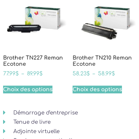
Brother TN227 Reman
Brother TN210 Reman
Ecotone
Ecotone
77.99
$
–
89.99
$
58.23
$
–
58.99
$
Choix des options
Choix des options
Démarrage d'entreprise
Tenue de livre
Adjointe virtuelle