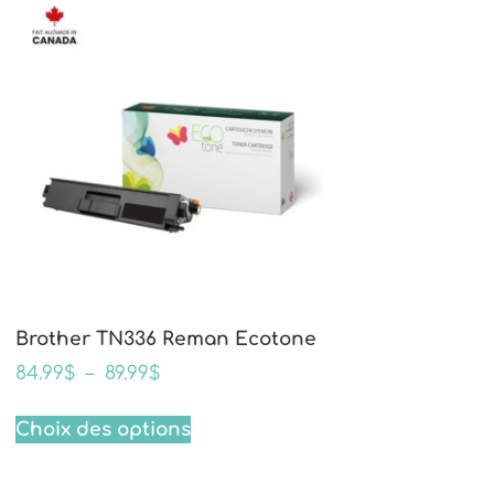
Brother TN336 Reman Ecotone
84.99
$
–
89.99
$
Choix des options