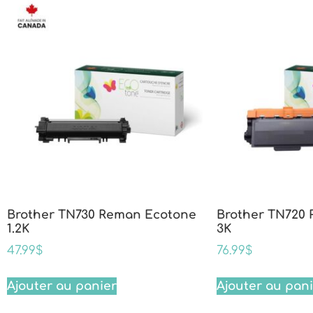
Brother TN730 Reman Ecotone
Brother TN720
1.2K
3K
47.99
$
76.99
$
Ajouter au panier
Ajouter au pan