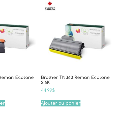
 Reman Ecotone
Brother TN360 Reman Ecotone
2.6K
44.99
$
ier
Ajouter au panier