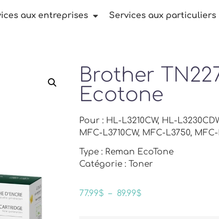
ices aux entreprises
Services aux particuliers
Brother TN22
Ecotone
Pour : HL-L3210CW, HL-L3230CD
MFC-L3710CW, MFC-L3750, MFC
Type : Reman EcoTone
Catégorie : Toner
77.99
$
–
89.99
$