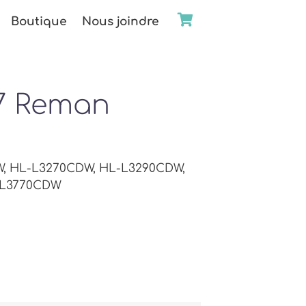
Boutique
Nous joindre
7 Reman
W, HL-L3270CDW, HL-L3290CDW,
-L3770CDW