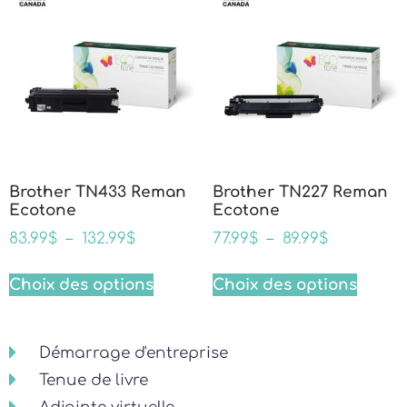
Brother TN433 Reman
Brother TN227 Reman
Ecotone
Ecotone
83.99
$
–
132.99
$
77.99
$
–
89.99
$
Choix des options
Choix des options
Démarrage d'entreprise
Tenue de livre