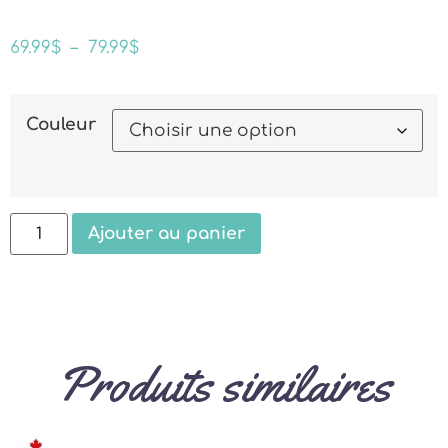
69.99
$
–
79.99
$
Couleur
Ajouter au panier
Produits similaires