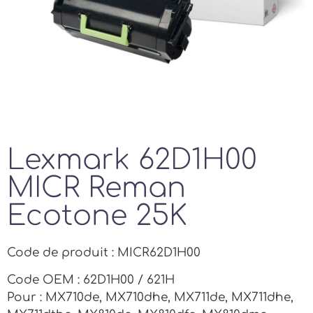
Lexmark 62D1H00
MICR Reman
Ecotone 25K
Code de produit : MICR62D1H00
Code OEM : 62D1H00 / 621H
Pour : MX710de, MX710dhe, MX711de, MX711dhe,