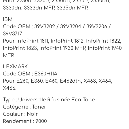
Pour 2230d, 2330d, 2330dn, 2350d, 2350dn,
3330dn, 3333dn MFP, 3335dn MFP.
IBM
Code OEM : 39V3202 / 39V3204 / 39V3206 /
39V3717
Pour InfoPrint 1811, InfoPrint 1812, InfoPrint 1822,
InfoPrint 1823, InfoPrint 1930 MFP, InfoPrint 1940
MFP.
LEXMARK
Code OEM : E360H11A
Pour E260, E360, E460, E462dtn, X463, X464,
X466.
Type : Universelle Réusinée Eco Tone
Catégorie : Toner
Couleur : Noir
Rendement : 9000