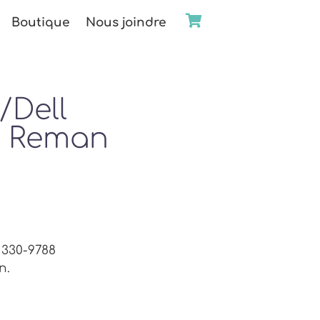
Boutique
Nous joindre
/Dell
2 Reman
 330-9788
n.