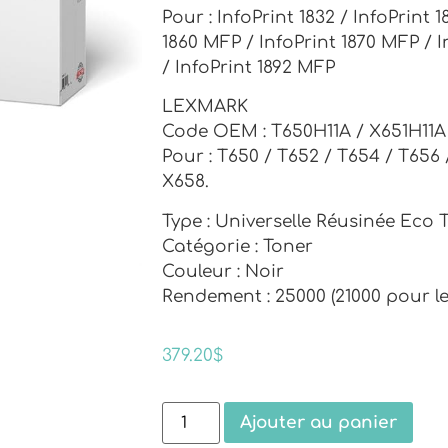
Pour : InfoPrint 1832 / InfoPrint 
1860 MFP / InfoPrint 1870 MFP / I
/ InfoPrint 1892 MFP
LEXMARK
Code OEM : T650H11A / X651H11A
Pour : T650 / T652 / T654 / T656 
X658.
Type : Universelle Réusinée Eco 
Catégorie : Toner
Couleur : Noir
Rendement : 25000 (21000 pour le
379.20
$
Ajouter au panier