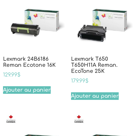
Lexmark 24B6186
Lexmark T650
Reman Ecotone 16K
T650H11A Reman.
EcoTone 25K
129.99
$
179.99
$
Ajouter au panier
Ajouter au panier