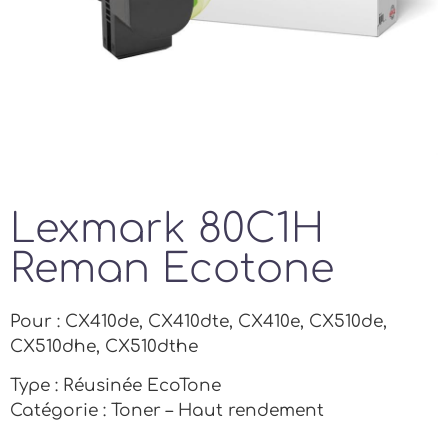
Lexmark 80C1H
Reman Ecotone
Pour : CX410de, CX410dte, CX410e, CX510de,
CX510dhe, CX510dthe
Type : Réusinée EcoTone
Catégorie : Toner – Haut rendement