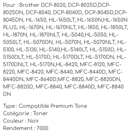
Pour : Brother DCP-8020, DCP-8025D,DCP-
8025DN, DCP-8040, DCP-8040D, DCP-8045D,DCP-
8045DN, HL-1650, HL-1650LT, HL-1650N,HL-1650N
PLUS, HL-1670N, HL-1670NLT, HL-1850, HL-1850LT,
HL-1870N, HL-1870NLT, HL-5040,HL-5050, HL-
5050LT, HL-5070DN, HL-5070N, HL-5070NLT, HL-
5100, HL-5130, HL-5140,HL-5140LT, HL-5150D, HL-
5150DLT, HL-5170D, HL-5170DLT, HL-5170DN, HL-
5170DNLT, HL-5170N,HL-8420, MFC-8120, MFC-
8220, MFC-8420, MFC-8440, MFC-8440D, MFC-
8440DN, MFC-8640D,MFC-8820, MFC-8820DN,
MFC-8820D, MFC-8840, MFC-8840D, MFC-8840
DN
Type : Compatible Premium Tone
Catégorie : Toner
Couleur : Noir
Rendement : 7000