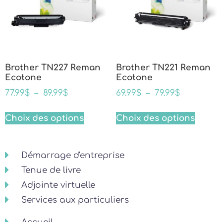
Brother TN227 Reman
Brother TN221 Reman
Ecotone
Ecotone
77.99
$
–
89.99
$
69.99
$
–
79.99
$
Choix des options
Choix des options
Démarrage d'entreprise
Tenue de livre
Adjointe virtuelle
Services aux particuliers