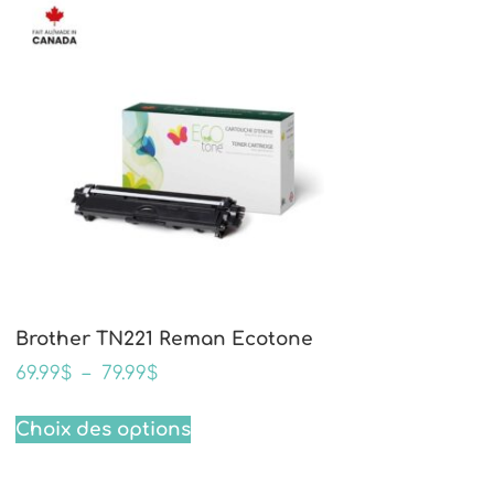
Brother TN221 Reman Ecotone
69.99
$
–
79.99
$
Choix des options