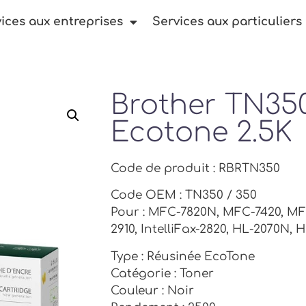
ices aux entreprises
Services aux particuliers
Brother TN35
Ecotone 2.5K
Code de produit : RBRTN350
Code OEM : TN350 / 350
Pour : MFC-7820N, MFC-7420, MFC
2910, IntelliFax-2820, HL-2070N,
Type : Réusinée EcoTone
Catégorie : Toner
Couleur : Noir