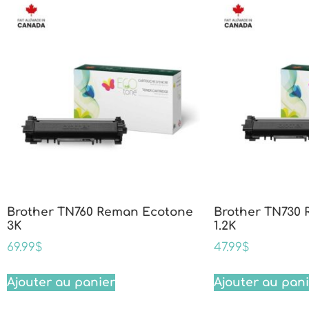
Brother TN760 Reman Ecotone
Brother TN730
3K
1.2K
69.99
$
47.99
$
Ajouter au panier
Ajouter au pan