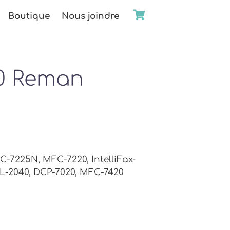
Boutique
Nous joindre
0 Reman
-7225N, MFC-7220, IntelliFax-
 HL-2040, DCP-7020, MFC-7420