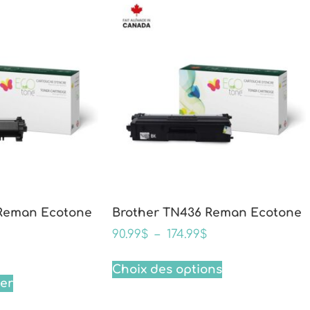
 Reman Ecotone
Brother TN436 Reman Ecotone
90.99
$
–
174.99
$
Choix des options
ier