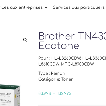
ices aux entreprises
Services aux particuliers
Brother TN43
Ecotone
Pour : HL-L8260CDW, HL-L8360
L8610CDW, MFC-L8900CDW
Type : Reman
Catégorie: Toner
83.99
$
–
132.99
$