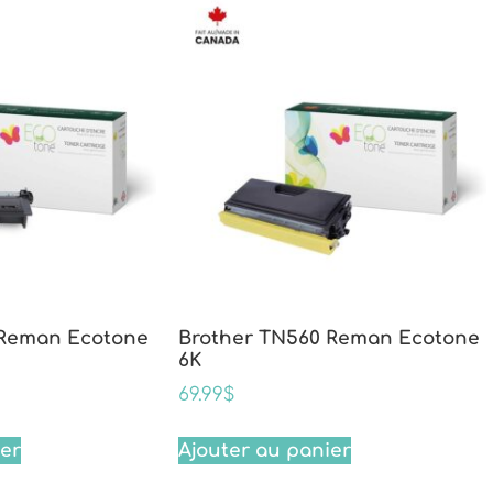
 Reman Ecotone
Brother TN560 Reman Ecotone
6K
69.99
$
ier
Ajouter au panier