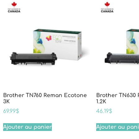
Brother TN760 Reman Ecotone
Brother TN630
3K
1.2K
69.99
$
46.19
$
Ajouter au panier
Ajouter au pan