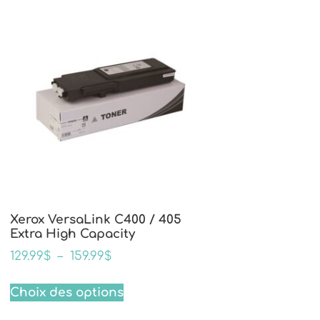
Xerox VersaLink C400 / 405
Extra High Capacity
129.99
$
–
159.99
$
Choix des options