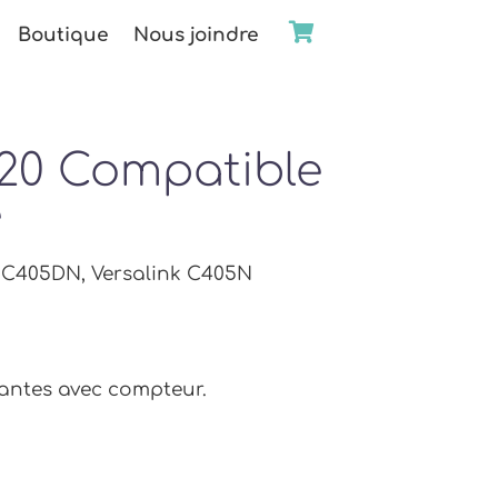
Boutique
Nous joindre
520 Compatible
e
k C405DN, Versalink C405N
antes avec compteur.