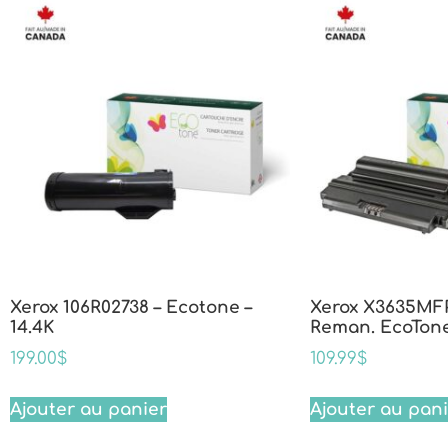
Xerox 106R02738 – Ecotone –
Xerox X3635MF
14.4K
Reman. EcoTone
199.00
$
109.99
$
Ajouter au panier
Ajouter au pan