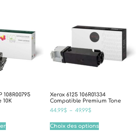
P 108R00795
Xerox 6125 106R01334
 10K
Compatible Premium Tone
44.99
$
–
49.99
$
ier
Choix des options