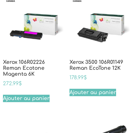
Xerox 106R02226
Xerox 3500 106R01149
Reman Ecotone
Reman EcoTone 12K
Magenta 6K
178.99
$
272.99
$
Ajouter au panier
Ajouter au panier