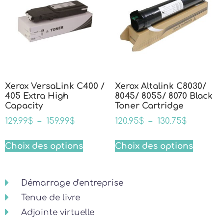
Xerox VersaLink C400 /
Xerox Altalink C8030/
405 Extra High
8045/ 8055/ 8070 Black
Capacity
Toner Cartridge
129.99
$
–
159.99
$
120.95
$
–
130.75
$
Choix des options
Choix des options
Démarrage d'entreprise
Tenue de livre
Adjointe virtuelle