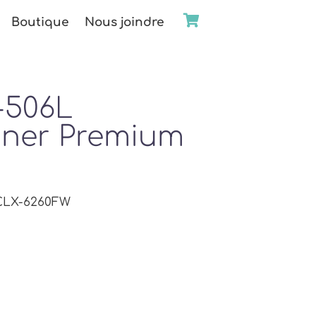
Boutique
Nous joindre
-506L
oner Premium
 CLX-6260FW