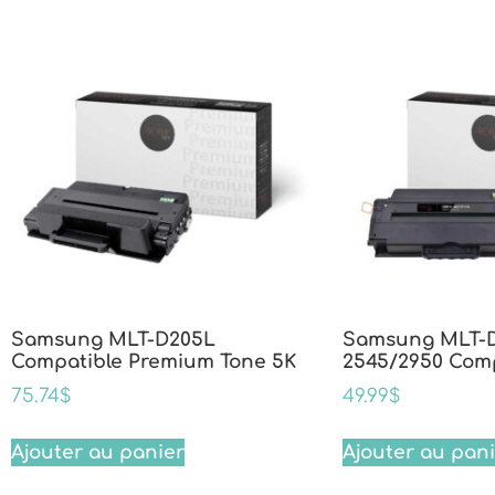
Samsung MLT-D205L
Samsung MLT-D
Compatible Premium Tone 5K
2545/2950 Com
75.74
$
49.99
$
Ajouter au panier
Ajouter au pan