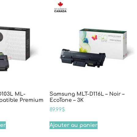
103L ML-
Samsung MLT-D116L – Noir –
patible Premium
EcoTone – 3K
89.99
$
ier
Ajouter au panier