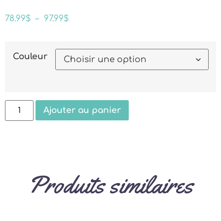
78.99
$
–
97.99
$
Couleur
Ajouter au panier
Produits similaires