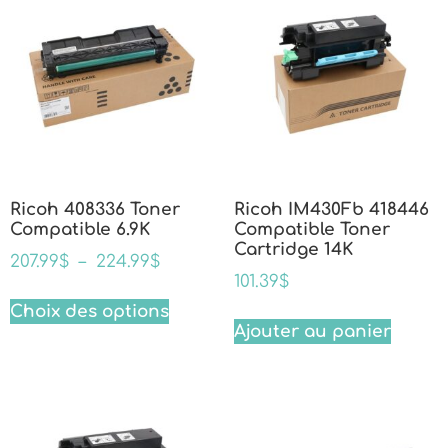
Ricoh 408336 Toner
Ricoh IM430Fb 418446
Compatible 6.9K
Compatible Toner
Cartridge 14K
207.99
$
–
224.99
$
101.39
$
Choix des options
Ajouter au panier