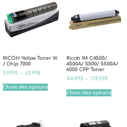
RICOH Yellow Toner W
Ricoh IM C4500/
/ Chip 7000
4500A/ 5500/ 5500A/
6000 CPP Toner
59.99
$
–
62.99
$
106.99
$
–
125.99
$
Choix des options
Choix des options