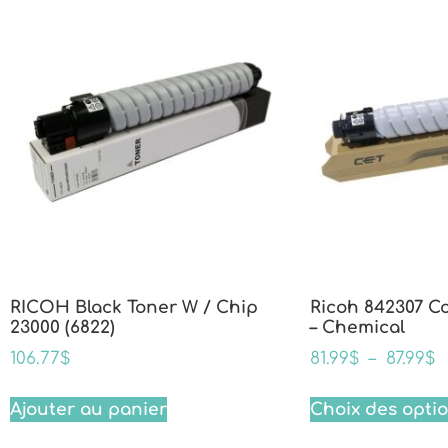
RICOH Black Toner W / Chip
Ricoh 842307 C
23000 (6822)
– Chemical
106.77
$
81.99
$
–
87.99
$
Ajouter au panier
Choix des opti