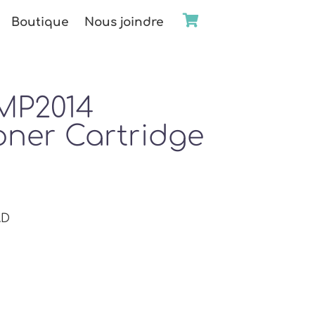
Boutique
Nous joindre
 MP2014
oner Cartridge
AD