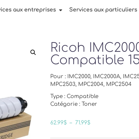
ices aux entreprises
Services aux particuliers
Ricoh IMC200
Compatible 1
Pour : IMC2000, IMC2000A, IMC2
MPC2503, MPC2004, MPC2504
Type : Compatible
Catégorie : Toner
62.99
$
–
71.99
$