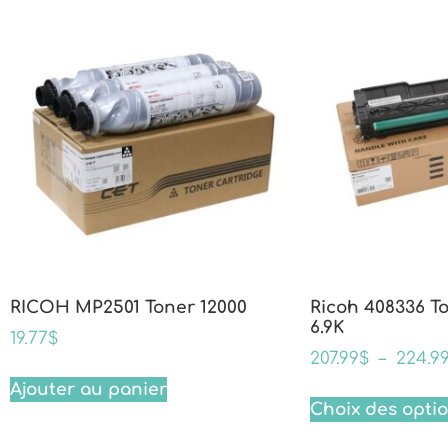
RICOH MP2501 Toner 12000
Ricoh 408336 T
6.9K
19.77
$
207.99
$
–
224.9
Ajouter au panier
Choix des opti