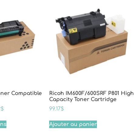
oner Compatible
Ricoh IM600F/600SRF P801 High
Capacity Toner Cartridge
9
$
99.17
$
ons
Ajouter au panier