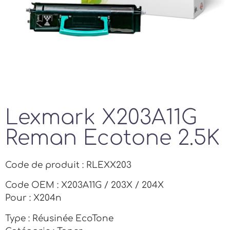
Lexmark X203A11G
Reman Ecotone 2.5K
Code de produit : RLEXX203
Code OEM : X203A11G / 203X / 204X
Pour : X204n
Type : Réusinée EcoTone