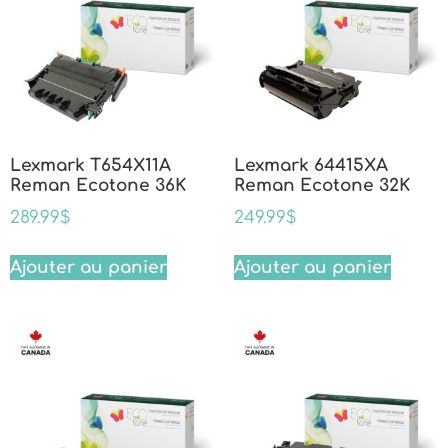
Lexmark T654X11A
Lexmark 64415XA
Reman Ecotone 36K
Reman Ecotone 32K
289.99
$
249.99
$
Ajouter au panier
Ajouter au panier