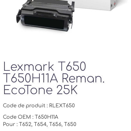
Lexmark T650
T650H11A Reman.
EcoTone 25K
Code de produit : RLEXT650
Code OEM : T650H11A
Pour : T652, T654, T656, T650