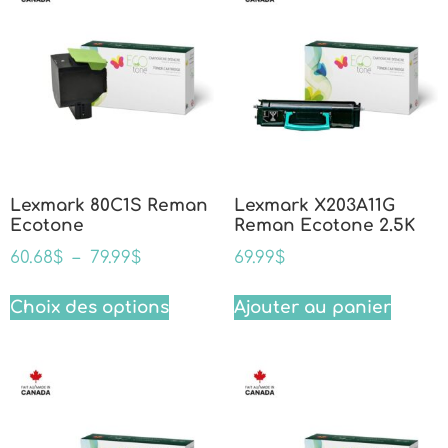
Lexmark 80C1S Reman
Lexmark X203A11G
Ecotone
Reman Ecotone 2.5K
60.68
$
–
79.99
$
69.99
$
Choix des options
Ajouter au panier