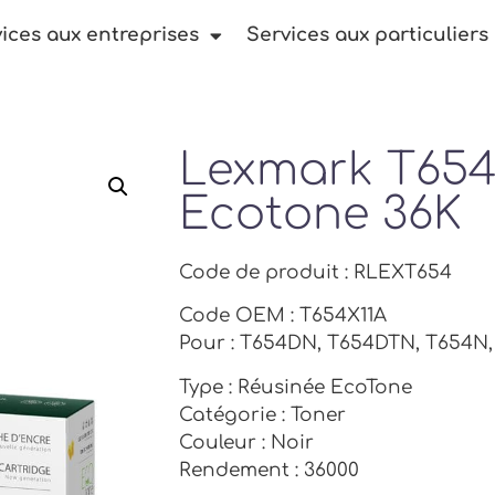
ices aux entreprises
Services aux particuliers
Lexmark T65
Ecotone 36K
Code de produit : RLEXT654
Code OEM : T654X11A
Pour : T654DN, T654DTN, T654N
Type : Réusinée EcoTone
Catégorie : Toner
Couleur : Noir
Rendement : 36000