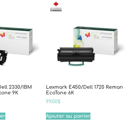
ell 2330/IBM
Lexmark E450/Dell 1720 Reman
tone 9K
EcoTone 6K
99.00
$
ier
Ajouter au panier