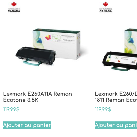
Lexmark E260A11A Reman
Lexmark E260/D
Ecotone 3.5K
1811 Reman Eco
119.99
$
119.99
$
Ajouter au panier
Ajouter au pan