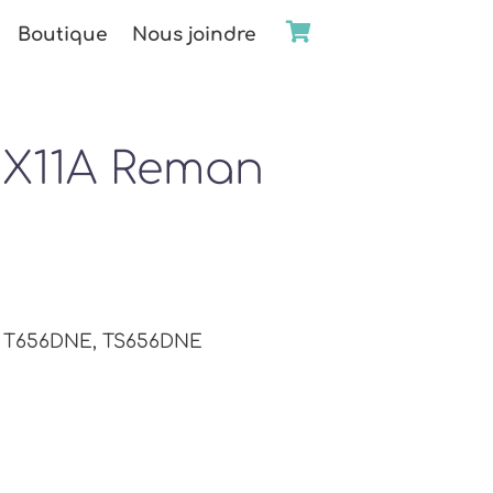
Boutique
Nous joindre
4X11A Reman
, T656DNE, TS656DNE