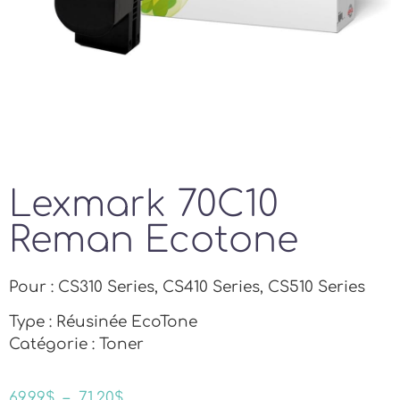
Lexmark 70C10
Reman Ecotone
Pour : CS310 Series, CS410 Series, CS510 Series
Type : Réusinée EcoTone
Catégorie : Toner
69.99
$
–
71.20
$