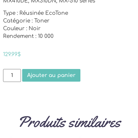
MX410DE, MX310DN, MX-510 series
Type : Réusinée EcoTone
Catégorie : Toner
Couleur : Noir
Rendement : 10 000
129.99
$
Ajouter au panier
Produits similaires