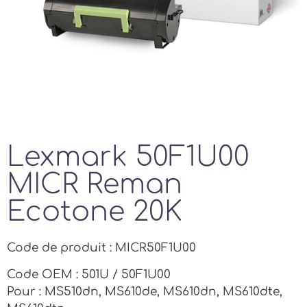
Lexmark 50F1U00
MICR Reman
Ecotone 20K
Code de produit : MICR50F1U00
Code OEM : 501U / 50F1U00
Pour : MS510dn, MS610de, MS610dn, MS610dte,