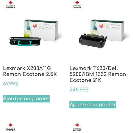
Lexmark X203A11G
Lexmark T630/Dell
Reman Ecotone 2.5K
5200/IBM 1332 Reman
Ecotone 21K
69.99
$
248.99
$
Ajouter au panier
Ajouter au panier