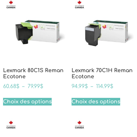
Lexmark 80C1S Reman
Lexmark 70C1H Reman
Ecotone
Ecotone
60.68
$
–
79.99
$
94.99
$
–
114.99
$
Choix des options
Choix des options