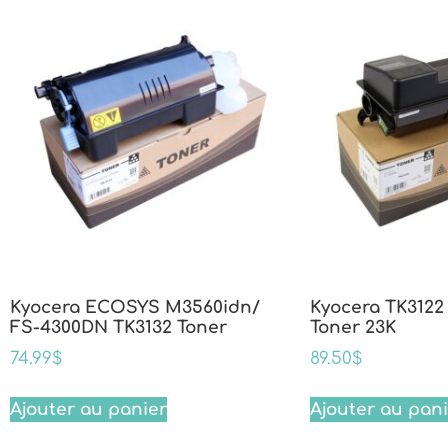
Kyocera ECOSYS M3560idn/
Kyocera TK3122
FS-4300DN TK3132 Toner
Toner 23K
74.99
$
89.50
$
Ajouter au panier
Ajouter au pan