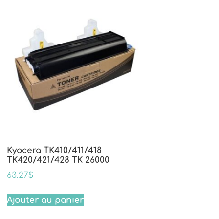
Kyocera TK410/411/418
TK420/421/428 TK 26000
63.27
$
Ajouter au panier