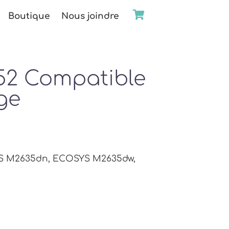
Boutique
Nous joindre
52 Compatible
ge
S M2635dn, ECOSYS M2635dw,