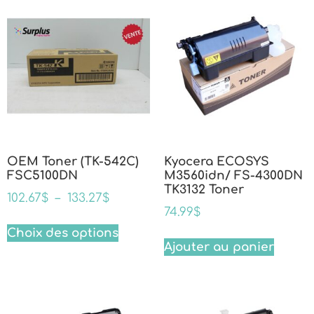
OEM Toner (TK-542C)
Kyocera ECOSYS
FSC5100DN
M3560idn/ FS-4300DN
TK3132 Toner
102.67
$
–
133.27
$
74.99
$
Choix des options
Ajouter au panier