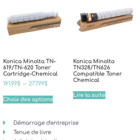
Konica Minolta TN-
Konica Minolta
619/TN-620 Toner
TN328/TN626
Cartridge-Chemical
Compatible Toner
Chemical
191.99
$
–
277.99
$
Lire la suite
Choix des options
Démarrage d'entreprise
Tenue de livre