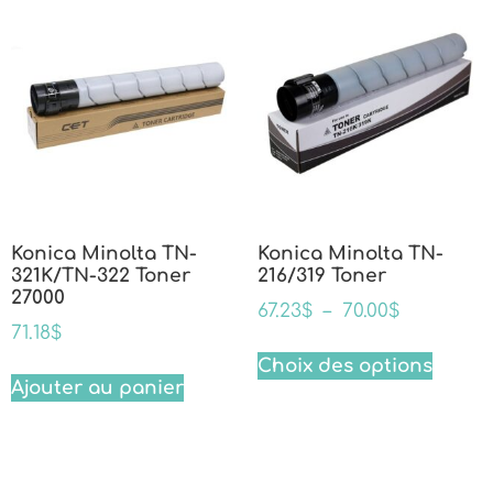
Konica Minolta TN-
Konica Minolta TN-
321K/TN-322 Toner
216/319 Toner
27000
67.23
$
–
70.00
$
71.18
$
Choix des options
Ajouter au panier