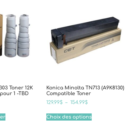
303 Toner 12K
Konica Minolta TN713 (A9K8130)
 pour 1 -TBD
Compatible Toner
129.99
$
–
154.99
$
ier
Choix des options