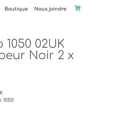
Boutique
Nous joindre
o 1050 02UK
eur Noir 2 x
UK
o 1050