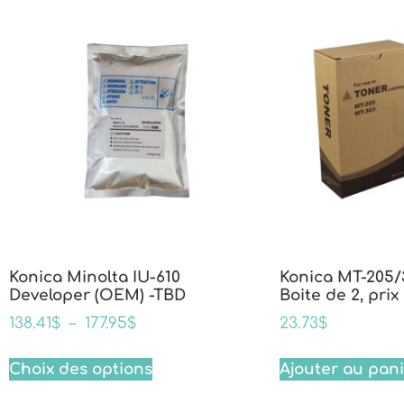
Konica Minolta IU-610
Konica MT-205/
Developer (OEM) -TBD
Boite de 2, prix
138.41
$
–
177.95
$
23.73
$
Choix des options
Ajouter au pan