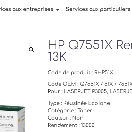
ices aux entreprises
Services aux particuliers
HP Q7551X R
13K
Code de produit : RHP51X
Code OEM : Q7551X / 51X / 7551X
Pour : LASERJET P3005, LASER
Type : Réusinée EcoTone
Catégorie : Toner
Couleur : Noir
Rendement : 13000