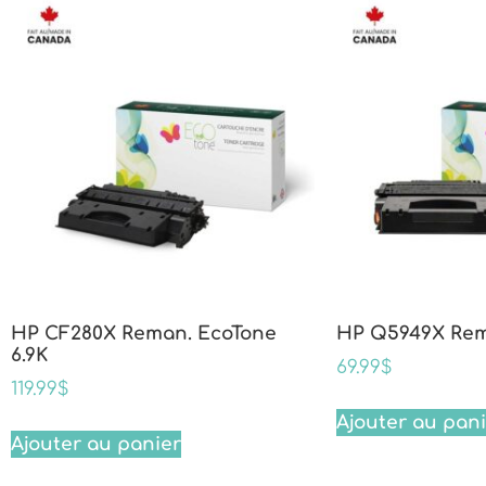
HP CF280X Reman. EcoTone
HP Q5949X Rem
6.9K
69.99
$
119.99
$
Ajouter au pan
Ajouter au panier