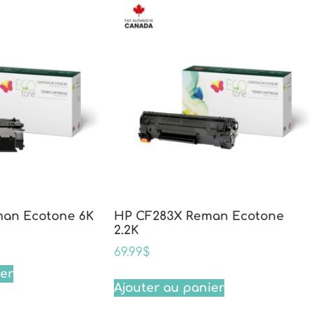
an Ecotone 6K
HP CF283X Reman Ecotone
2.2K
69.99
$
ier
Ajouter au panier