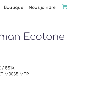
Boutique
Nous joindre
eman Ecotone
 / 551X
JET M3035 MFP