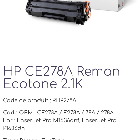
HP CE278A Reman
Ecotone 2.1K
Code de produit : RHP278A
Code OEM : CE278A / E278A / 78A / 278A
For : LaserJet Pro M1536dnf, LaserJet Pro
P1606dn