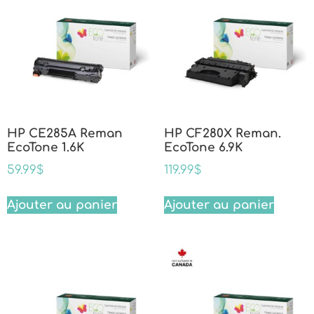
HP CE285A Reman
HP CF280X Reman.
EcoTone 1.6K
EcoTone 6.9K
59.99
$
119.99
$
Ajouter au panier
Ajouter au panier