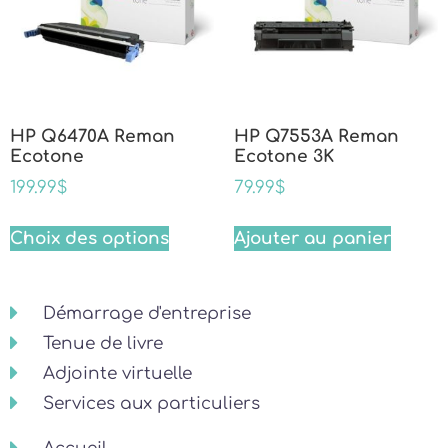
HP Q6470A Reman
HP Q7553A Reman
Ecotone
Ecotone 3K
199.99
$
79.99
$
Choix des options
Ajouter au panier
Démarrage d'entreprise
Tenue de livre
Adjointe virtuelle
Services aux particuliers