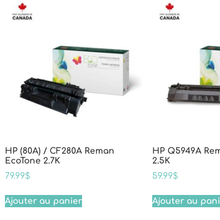
HP (80A) / CF280A Reman
HP Q5949A Re
EcoTone 2.7K
2.5K
79.99
$
59.99
$
Ajouter au panier
Ajouter au pan