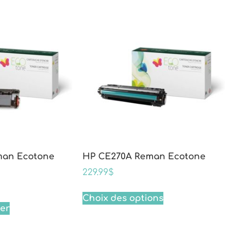
man Ecotone
HP CE270A Reman Ecotone
229.99
$
Choix des options
ier