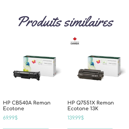
Produits similaires
HP CB540A Reman
HP Q7551X Reman
Ecotone
Ecotone 13K
69.99
$
139.99
$