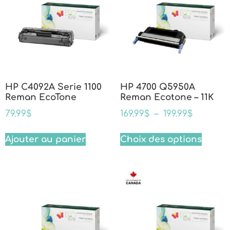
HP C4092A Serie 1100
HP 4700 Q5950A
Reman EcoTone
Reman Ecotone – 11K
79.99
$
169.99
$
–
199.99
$
Ajouter au panier
Choix des options