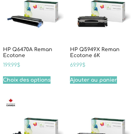
HP Q6470A Reman
HP Q5949X Reman
Ecotone
Ecotone 6K
199.99
$
69.99
$
Choix des options
Ajouter au panier