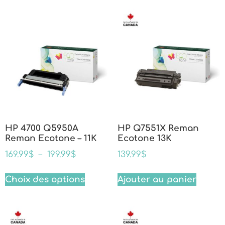
HP 4700 Q5950A
HP Q7551X Reman
Reman Ecotone – 11K
Ecotone 13K
169.99
$
–
199.99
$
139.99
$
Choix des options
Ajouter au panier