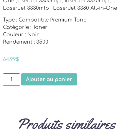
One , LserJet 3300mfp , laserJet 3320mfp ,
LaserJet 3330mfp , LaserJet 3380 All-in-One
Type : Compatible Premium Tone
Catégorie : Toner
Couleur : Noir
Rendement : 3500
64.99
$
Ajouter au panier
Produits similaires