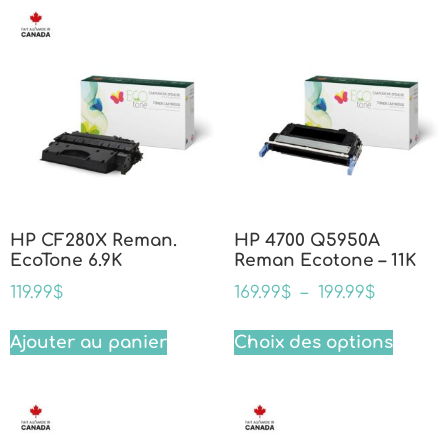
HP CF280X Reman.
HP 4700 Q5950A
EcoTone 6.9K
Reman Ecotone – 11K
119.99
$
169.99
$
–
199.99
$
Ajouter au panier
Choix des options