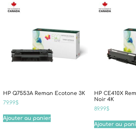
HP Q7553A Reman Ecotone 3K
HP CE410X Rem
Noir 4K
79.99
$
89.99
$
Ajouter au panier
Ajouter au pan