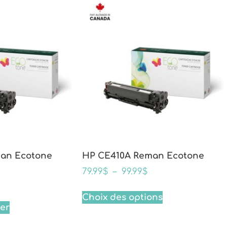
an Ecotone
HP CE410A Reman Ecotone
79.99
$
–
99.99
$
Choix des options
ier