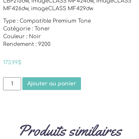
LBP215dw, imageCLASS MF424dw, imageCLASS
MF426dw, imageCLASS MF429dw
Type : Compatible Premium Tone
Catégorie : Toner
Couleur : Noir
Rendement : 9200
173.99
$
Ajouter au panier
Produits similaires