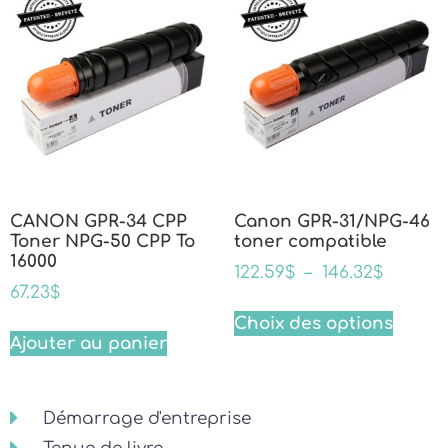
CANON GPR-34 CPP
Canon GPR-31/NPG-46
Toner NPG-50 CPP To
toner compatible
16000
122.59
$
–
146.32
$
67.23
$
Choix des options
Ajouter au panier
Démarrage d'entreprise