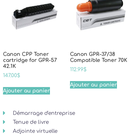
Canon CPP Toner
Canon GPR-37/38
cartridge for GPR-57
Compatible Toner 70K
42.1K
112.99
$
147.00
$
Ajouter au panier
Ajouter au panier
Démarrage d'entreprise
Tenue de livre
Adjointe virtuelle