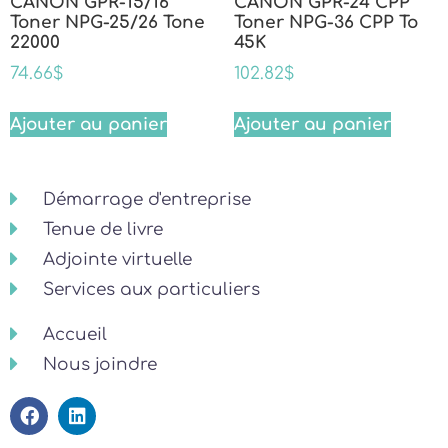
CANON GPR-15/16
CANON GPR-24 CPP
Toner NPG-25/26 Tone
Toner NPG-36 CPP To
22000
45K
74.66
$
102.82
$
Ajouter au panier
Ajouter au panier
Démarrage d'entreprise
Tenue de livre
Adjointe virtuelle
Services aux particuliers
Accueil
Nous joindre