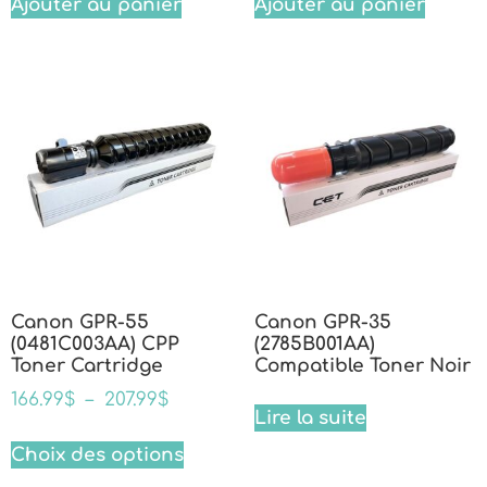
Ajouter au panier
Ajouter au panier
Canon GPR-55
Canon GPR-35
(0481C003AA) CPP
(2785B001AA)
Toner Cartridge
Compatible Toner Noir
166.99
$
–
207.99
$
Lire la suite
Choix des options