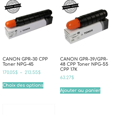
CANON GPR-30 CPP
CANON GPR-39/GPR-
Toner NPG-45
48 CPP Toner NPG-55
CPP 17K
170.05
$
–
213.55
$
63.27
$
Choix des options
Ajouter au panier