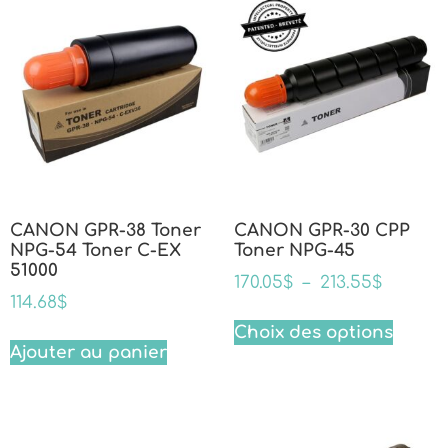
CANON GPR-38 Toner
CANON GPR-30 CPP
NPG-54 Toner C-EX
Toner NPG-45
51000
170.05
$
–
213.55
$
114.68
$
Choix des options
Ajouter au panier