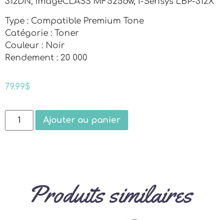
312DN, imageCLASS MF525dw, i-Sensys LBP-312X
Type : Compatible Premium Tone
Catégorie : Toner
Couleur : Noir
Rendement : 20 000
79.99
$
Ajouter au panier
Produits similaires