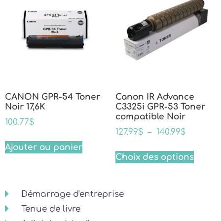
CANON GPR-54 Toner
Canon IR Advance
Noir 17,6K
C3325i GPR-53 Toner
compatible Noir
100.77
$
127.99
$
–
140.99
$
Ajouter au panier
Choix des options
Démarrage d'entreprise
Tenue de livre