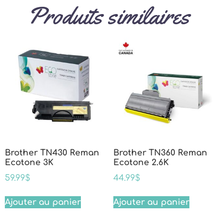
Produits similaires
Brother TN430 Reman
Brother TN360 Reman
Ecotone 3K
Ecotone 2.6K
59.99
$
44.99
$
Ajouter au panier
Ajouter au panier