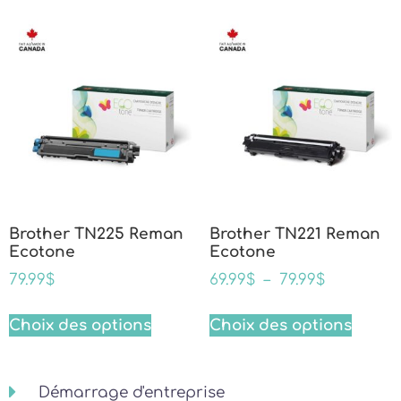
Brother TN225 Reman
Brother TN221 Reman
Ecotone
Ecotone
79.99
$
69.99
$
–
79.99
$
Choix des options
Choix des options
Démarrage d'entreprise