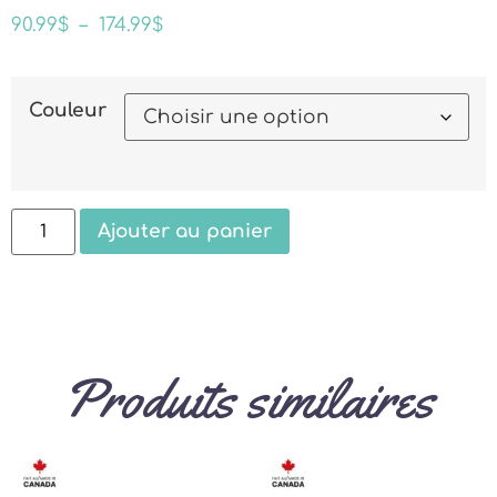
90.99
$
–
174.99
$
Couleur
Ajouter au panier
Produits similaires