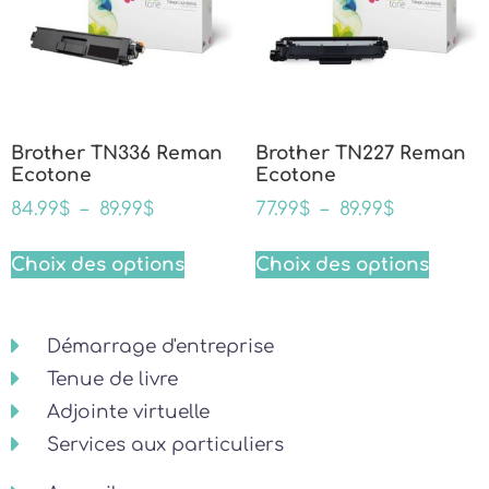
Brother TN336 Reman
Brother TN227 Reman
Ecotone
Ecotone
84.99
$
–
89.99
$
77.99
$
–
89.99
$
Choix des options
Choix des options
Démarrage d'entreprise
Tenue de livre
Adjointe virtuelle
Services aux particuliers