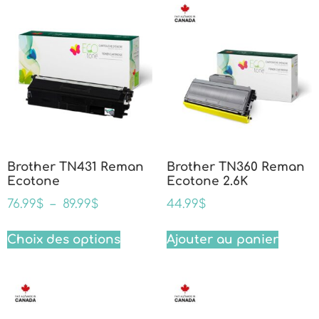
Brother TN431 Reman
Brother TN360 Reman
Ecotone
Ecotone 2.6K
76.99
$
–
89.99
$
44.99
$
Choix des options
Ajouter au panier