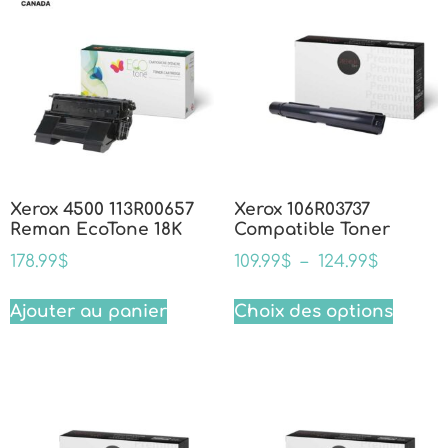
Xerox 4500 113R00657
Xerox 106R03737
Reman EcoTone 18K
Compatible Toner
178.99
$
109.99
$
–
124.99
$
Ajouter au panier
Choix des options