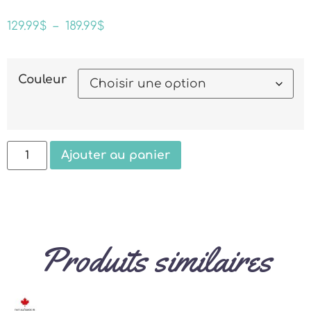
129.99
$
–
189.99
$
Couleur
Ajouter au panier
Produits similaires