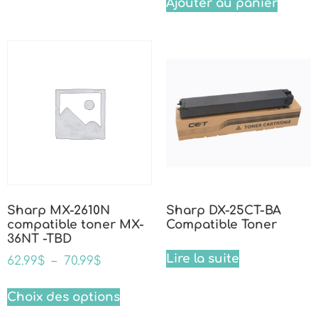
Ajouter au panier
Sharp MX-2610N
Sharp DX-25CT-BA
compatible toner MX-
Compatible Toner
36NT -TBD
Lire la suite
62.99
$
–
70.99
$
Choix des options